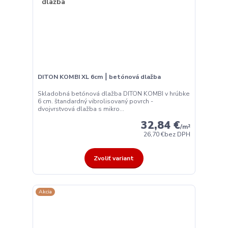
DITON KOMBI XL 6cm ⎮ betónová dlažba
Skladobná betónová dlažba DITON KOMBI v hrúbke
6 cm. štandardný vibrolisovaný povrch -
dvojvrstvová dlažba s mikro...
32,84 €
/
m²
26,70 €
bez DPH
Zvoliť variant
Akcia