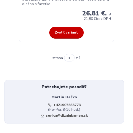
dlažba s fazetko...
26,81 €
/
m²
21,80 €
bez DPH
Zvoliť variant
strana
z 1
Potrebujete poradiť?
Martin Hečko
+421907853773
(Po-Pia, 8-16 hod.)
senica@dizajnkamen.sk