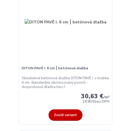
DITON PAVÉ I. 6 cm ⎮ betónová dlažba
Skladobná betónová dlažba DITON PAVÉ I. v hrúbke
6 cm. štandardný vibrolisovaný povrch -
dvojvrstvová dlažba bez f...
30,63 €
/
m²
24,90 €
bez DPH
Zvoliť variant