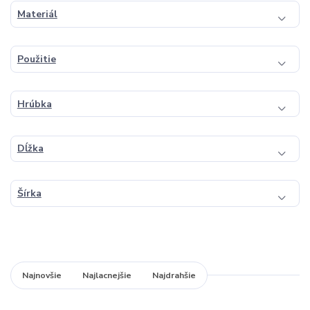
Materiál
Použitie
Hrúbka
Dĺžka
Šírka
Najnovšie
Najlacnejšie
Najdrahšie