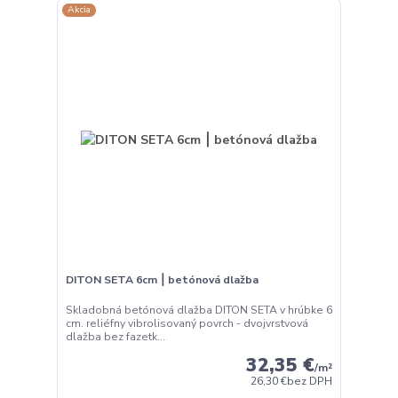
Akcia
DITON SETA 6cm ⎮ betónová dlažba
Skladobná betónová dlažba DITON SETA v hrúbke 6
cm. reliéfny vibrolisovaný povrch - dvojvrstvová
dlažba bez fazetk...
32,35 €
/
m²
26,30 €
bez DPH