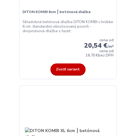
DITON KOMBI 6cm ⎮ betónová dlažba
Skladobná betónová dlažba DITON KOMBI v hrúbke
6 cm. štandardný vibrolisovaný povrch -
dvojvrstvová dlažba s fazet...
cena od
20,54 €
/
m²
cena od
16,70 €
bez DPH
Zvoliť variant