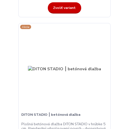
Zvoliť variant
Akcia
DITON STADIO ⎮ betónová dlažba
Plošná betónová dlažba DITON STADIO v hrúbke 5
cm. štandardný vibrolisovaný povrch - dvojvrstvová