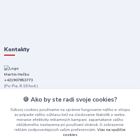
Kontakty
Martin Hečko
+421907853773
(Po-Pia, 8-16 hod.)
senica@dizajnkamen.sk
🍪 Ako by ste radi svoje cookies?
Súbory cookies používame na správne fungovanie nášho e-shopu
av prípade vášho súhlasu tiež na sledovanie štatistík o webe,
meranie efektivity reklamných kampaní, zapamätanie vášho
obľúbeného nastavenia pri používaní stránok, či zobrazenie
reklám zodpovedajúcich vašim preferenciám.
Viac na využitie
cookies