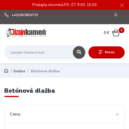
Predajňa otvorená PO-ŠT 9:00-16:00
+421907853773
0
0 €
Menu
Dlažba
Betónová dlažba
Betónová dlažba
Cena: