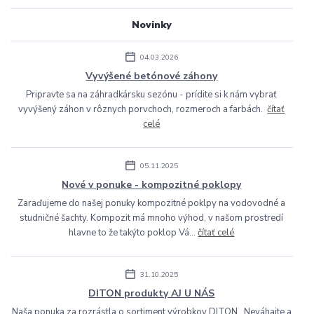
Novinky
04.03.2026
Vyvýšené betónové záhony
Pripravte sa na záhradkársku sezónu - prídite si k nám vybrať
vyvýšený záhon v rôznych porvchoch, rozmeroch a farbách.
čítať
celé
05.11.2025
Nové v ponuke - kompozitné poklopy
Zaraďujeme do našej ponuky kompozitné poklpy na vodovodné a
studničné šachty. Kompozit má mnoho výhod, v našom prostredí
hlavne to že takýto poklop Vá...
čítať celé
31.10.2025
DITON produkty AJ U NÁS
Naša ponuka za rozrástla o sortiment výrobkov DITON. Neváhajte a