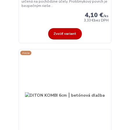
určená na pochôdzne účely. Protišmykový povrch je
bezpečným rieše...
4,10 €
/
ks
3,33 €
bez DPH
Zvoliť variant
Akcia