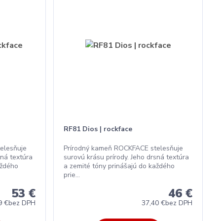
RF81 Dios | rockface
elesňuje
Prírodný kameň ROCKFACE stelesňuje
sná textúra
surovú krásu prírody. Jeho drsná textúra
aždého
a zemité tóny prinášajú do každého
prie...
53 €
46 €
9 €
bez DPH
37,40 €
bez DPH