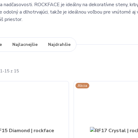
y a nadčasovosti. ROCKFACE je ideálny na dekoratívne steny, krb
Je odolný a dlhotrvajúci, takže je ideálnou voľbou pre vnútorné 
š priestor.
e
Najlacnejšie
Najdrahšie
1-15 z 15
Akcia