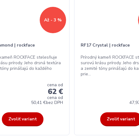
Až - 3 %
amond | rockface
RF17 Crystal | rockface
 kameň ROCKFACE stelesňuje
Prírodný kameň ROCKFACE st
ásu prírody. Jeho drsná textúra
surovú krásu prírody. Jeho dr
 tóny prinášajú do každého
a zemité tóny prinášajú do k
prie...
cena od
62 €
cena od
50,41 €
bez DPH
47,9
Zvoliť variant
Zvoliť variant