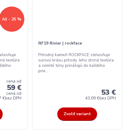
Až - 25 %
RF19 Rivier | rockface
elesňuje
Prírodný kameň ROCKFACE stelesňuje
sná textúra
surovú krásu prírody. Jeho drsná textúra
aždého
a zemité tóny prinášajú do každého
prie...
cena od
59 €
53 €
cena od
7 €
bez DPH
43,09 €
bez DPH
Zvoliť variant