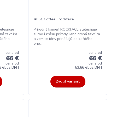
RF51 Coffee | rockface
elesňuje
Prírodný kameň ROCKFACE stelesňuje
sná textúra
surovú krásu prírody. Jeho drsná textúra
aždého
a zemité tóny prinášajú do každého
prie...
cena od
cena od
66 €
66 €
cena od
cena od
6 €
bez DPH
53,66 €
bez DPH
Zvoliť variant