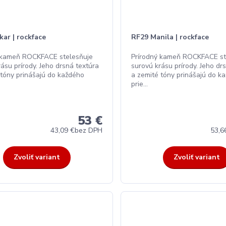
ar | rockface
RF29 Manila | rockface
 kameň ROCKFACE stelesňuje
Prírodný kameň ROCKFACE st
ásu prírody. Jeho drsná textúra
surovú krásu prírody. Jeho dr
 tóny prinášajú do každého
a zemité tóny prinášajú do k
prie...
53 €
43,09 €
bez DPH
53,6
Zvoliť variant
Zvoliť variant