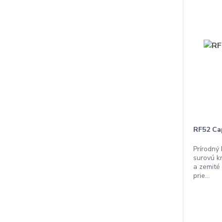
RF52 Ca
Prírodný
surovú kr
a zemité
prie...