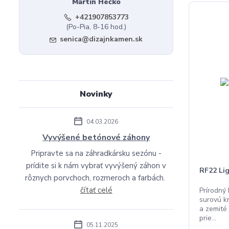
Martin Hečko
+421907853773
(Po-Pia, 8-16 hod.)
senica@dizajnkamen.sk
Novinky
04.03.2026
Vyvýšené betónové záhony
Pripravte sa na záhradkársku sezónu -
prídite si k nám vybrať vyvýšený záhon v
RF22 Lig
rôznych porvchoch, rozmeroch a farbách.
čítať celé
Prírodný
surovú kr
a zemité
prie...
05.11.2025