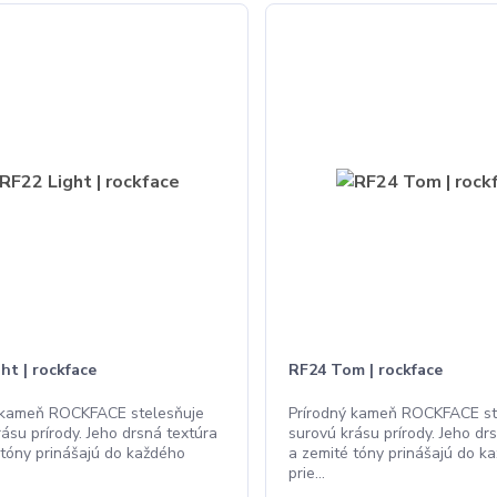
ht | rockface
RF24 Tom | rockface
 kameň ROCKFACE stelesňuje
Prírodný kameň ROCKFACE st
ásu prírody. Jeho drsná textúra
surovú krásu prírody. Jeho dr
 tóny prinášajú do každého
a zemité tóny prinášajú do k
prie...