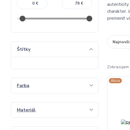
€
€
autenticit
charakter. 
premeniť vá
Najnovši
Štítky
Zobrazujem 
Akcia
Farba
Materiál