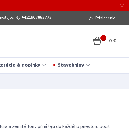
volajte.
+421907853773
Prihlásenie
0
0 €
orácie & doplnky
Stavebniny
ra a zemité tóny prinášajú do každého priestoru pocit