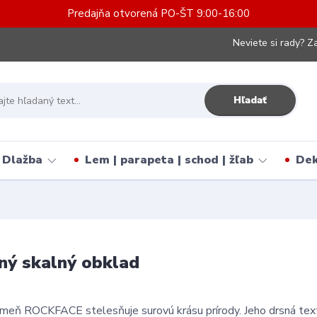
Predajňa otvorená PO-ŠT 9:00-16:00
Neviete si rady? Za
Hľadať
Dlažba
Lem | parapeta | schod | žľab
Dek
ný skalný obklad
ameň ROCKFACE stelesňuje surovú krásu prírody. Jeho drsná textú