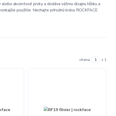
y alebo akcentové prvky a dodáva vášmu dizajnu hĺbku a
aj vonkajšie použitie. Nechajte prírodnú krásu ROCKFACE
strana
z 1