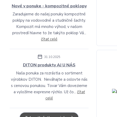
Nové v ponuke - kompozitné poklopy
Zaraďujeme do našej ponuky kompozitné
poklpy na vodovodné a studničné šachty.
Kompozit má mnoho výhod, v našom
prostredí hlavne to že takýto poklop Vá...
čítať celé
31.10.2025
DITON produkty AJ U NÁS
Naša ponuka za rozrástla o sortiment
výrobkov DITON. Neváhajte a oslovte nás
s cenovou ponukou. Tovar Vám dovezieme
a vyložíme expresne rýchlo. Už čo...
čítať
celé