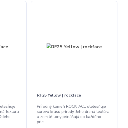
RF25 Yellow | rockface
elesňuje
Prírodný kameň ROCKFACE stelesňuje
sná textúra
surovú krásu prírody. Jeho drsná textúra
aždého
a zemité tóny prinášajú do každého
prie...