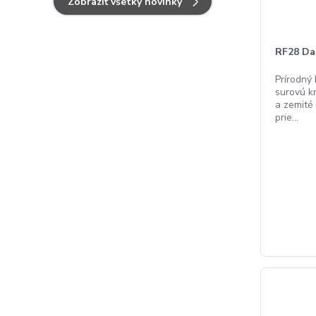
Zobraziť všetky novinky
RF28 Dak
Prírodný
surovú kr
a zemité
prie...