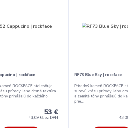
ppucino | rockface
RF73 Blue Sky | rockface
 kameň ROCKFACE stelesňuje
Prírodný kameň ROCKFACE st
ásu prírody. Jeho drsná textúra
surovú krásu prírody. Jeho dr
 tóny prinášajú do každého
a zemité tóny prinášajú do k
prie...
53 €
43,09 €
bez DPH
43,0