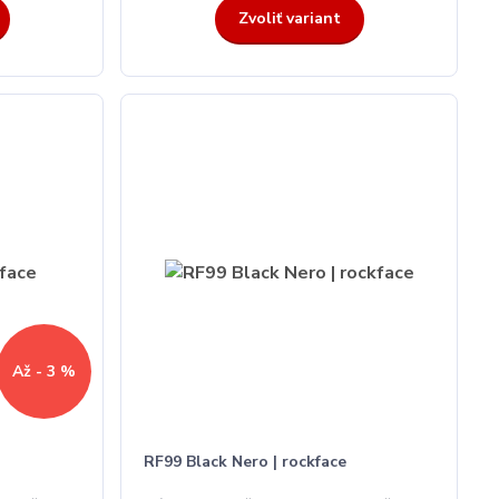
Zvoliť variant
Až - 3 %
RF99 Black Nero | rockface