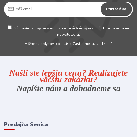
Prihlásiť sa
Súhlasím so
spracovaním osobných údajov
za účelom zasielania
newslettera.
Môžete sa kedykoľvek odhlásiť. Zasielame raz za 14 dní.
Našli ste lepšiu cenu? Realizujete
väčšiu zakázku?
Napíšte nám a dohodneme sa
Predajňa Senica