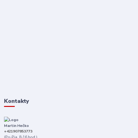
Kontakty
Martin Hečko
+421907853773
(Po-Pia, 8-16 hod.)