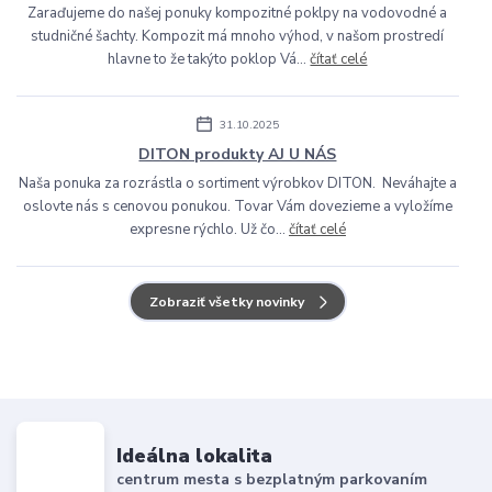
Zaraďujeme do našej ponuky kompozitné poklpy na vodovodné a
studničné šachty. Kompozit má mnoho výhod, v našom prostredí
hlavne to že takýto poklop Vá...
čítať celé
31.10.2025
DITON produkty AJ U NÁS
Naša ponuka za rozrástla o sortiment výrobkov DITON. Neváhajte a
oslovte nás s cenovou ponukou. Tovar Vám dovezieme a vyložíme
expresne rýchlo. Už čo...
čítať celé
Zobraziť všetky novinky
Ideálna lokalita
centrum mesta s bezplatným parkovaním