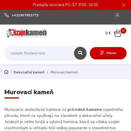
Predajňa otvorená PO-ŠT 9:00-16:00
+421907853773
0
0 €
Menu
Dekoračný kameň
Murovací kameň
Murovací kameň
Murovacie andezitové kamene sú
prírodné kamene
sopečného
pôvodu, ktoré sa využívajú na stavebné a dekoračné účely.
Andezit je veľmi tvrdá a odolná hornina, ktorá sa vďaka svojim
vlastnostiam a vzhľadu teší veľkej popularite v stavebníctve.