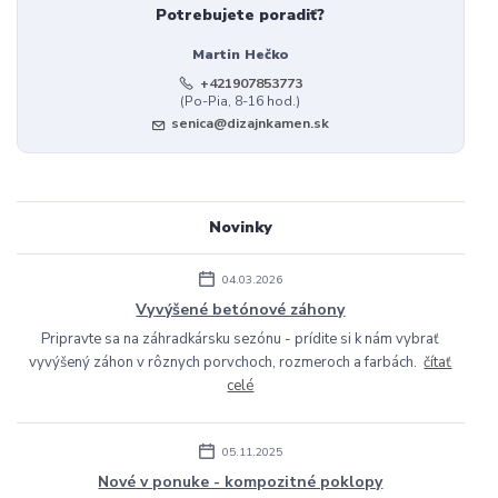
Potrebujete poradiť?
Martin Hečko
+421907853773
(Po-Pia, 8-16 hod.)
senica@dizajnkamen.sk
Novinky
04.03.2026
Vyvýšené betónové záhony
Pripravte sa na záhradkársku sezónu - prídite si k nám vybrať
vyvýšený záhon v rôznych porvchoch, rozmeroch a farbách.
čítať
celé
05.11.2025
Nové v ponuke - kompozitné poklopy