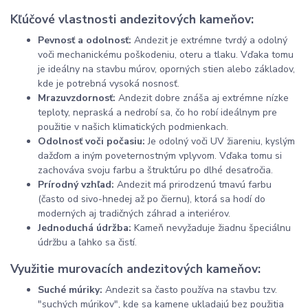
Kľúčové vlastnosti andezitových kameňov:
Pevnosť a odolnosť:
Andezit je extrémne tvrdý a odolný
voči mechanickému poškodeniu, oteru a tlaku. Vďaka tomu
je ideálny na stavbu múrov, oporných stien alebo základov,
kde je potrebná vysoká nosnosť.
Mrazuvzdornosť:
Andezit dobre znáša aj extrémne nízke
teploty, nepraská a nedrobí sa, čo ho robí ideálnym pre
použitie v našich klimatických podmienkach.
Odolnosť voči počasiu:
Je odolný voči UV žiareniu, kyslým
dažďom a iným poveternostným vplyvom. Vďaka tomu si
zachováva svoju farbu a štruktúru po dlhé desaťročia.
Prírodný vzhľad:
Andezit má prirodzenú tmavú farbu
(často od sivo-hnedej až po čiernu), ktorá sa hodí do
moderných aj tradičných záhrad a interiérov.
Jednoduchá údržba:
Kameň nevyžaduje žiadnu špeciálnu
údržbu a ľahko sa čistí.
Využitie murovacích andezitových kameňov:
Suché múriky:
Andezit sa často používa na stavbu tzv.
"suchých múrikov", kde sa kamene ukladajú bez použitia