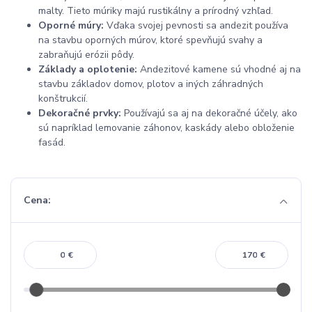
malty. Tieto múriky majú rustikálny a prírodný vzhľad.
Oporné múry:
Vďaka svojej pevnosti sa andezit používa
na stavbu oporných múrov, ktoré spevňujú svahy a
zabraňujú erózii pôdy.
Základy a oplotenie:
Andezitové kamene sú vhodné aj na
stavbu základov domov, plotov a iných záhradných
konštrukcií.
Dekoračné prvky:
Používajú sa aj na dekoračné účely, ako
sú napríklad lemovanie záhonov, kaskády alebo obloženie
fasád.
Cena:
€
€