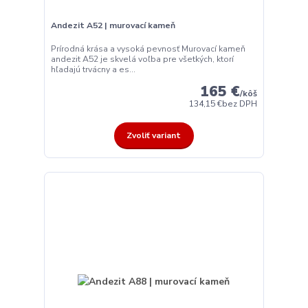
Andezit A52 | murovací kameň
Prírodná krása a vysoká pevnosť Murovací kameň
andezit A52 je skvelá voľba pre všetkých, ktorí
hľadajú trvácny a es...
165 €
/
kôš
134,15 €
bez DPH
Zvoliť variant