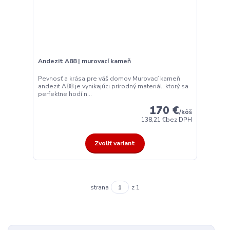
Andezit A88 | murovací kameň
Pevnosť a krása pre váš domov Murovací kameň
andezit A88 je vynikajúci prírodný materiál, ktorý sa
perfektne hodí n...
170 €
/
kôš
138,21 €
bez DPH
Zvoliť variant
strana
z 1