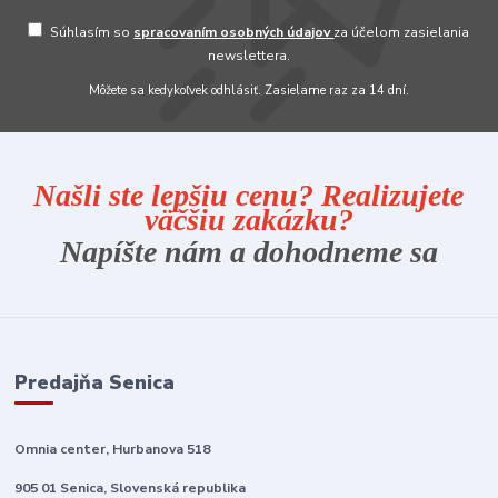
Súhlasím so
spracovaním osobných údajov
za účelom zasielania
newslettera.
Môžete sa kedykoľvek odhlásiť. Zasielame raz za 14 dní.
Našli ste lepšiu cenu? Realizujete
väčšiu zakázku?
Napíšte nám a dohodneme sa
Predajňa Senica
Omnia center, Hurbanova 518
905 01 Senica, Slovenská republika