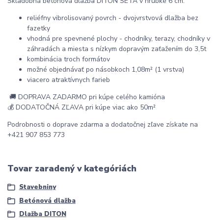
Skladobná betónová dlažba DITON SETA v hrúbke 6 cm.
reliéfny vibrolisovaný povrch - dvojvrstvová dlažba bez
fazetky
vhodná pre spevnené plochy - chodníky, terazy, chodníky v
záhradách a miesta s nízkym dopravým zaťažením do 3,5t
kombinácia troch formátov
možné objednávať po násobkoch 1,08m² (1 vrstva)
viacero atraktívnych farieb
🚚 DOPRAVA ZADARMO pri kúpe celého kamióna
💰 DODATOČNÁ ZĽAVA pri kúpe viac ako 50m²
Podrobnosti o doprave zdarma a dodatočnej zľave získate na
+421 907 853 773
Tovar zaradený v kategóriách
Stavebniny
Betónová dlažba
Dlažba DITON