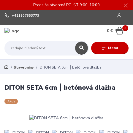
Predajňa otvorená PO-ŠT 9:00-16:00
+421907853773
0
0 €
Menu
Stavebniny
DITON SETA 6cm ⎮ betónová dlažba
DITON SETA 6cm ⎮ betónová dlažba
Akcia