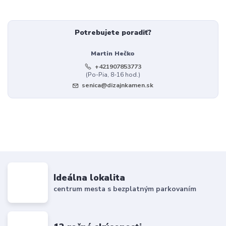
Potrebujete poradiť?
Martin Hečko
+421907853773
(Po-Pia, 8-16 hod.)
senica@dizajnkamen.sk
Ideálna lokalita
centrum mesta s bezplatným parkovaním