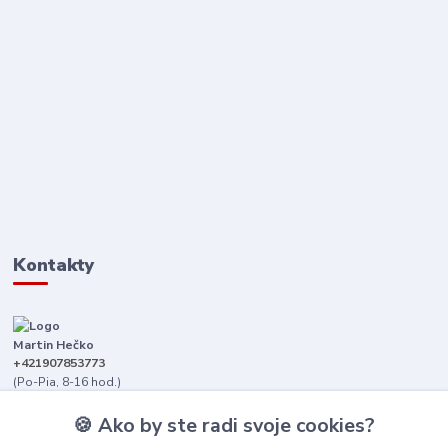
Kontakty
Martin Hečko
+421907853773
(Po-Pia, 8-16 hod.)
senica@dizajnkamen.sk
🍪 Ako by ste radi svoje cookies?