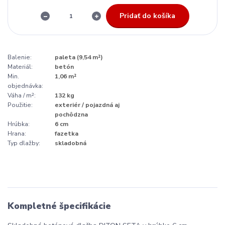
Pridať do košíka
Balenie:
paleta (9,54 m²)
Materiál:
betón
Min.
1,06 m²
objednávka:
Váha / m²:
132 kg
Použitie:
exteriér / pojazdná aj
pochôdzna
Hrúbka:
6 cm
Hrana:
fazetka
Typ dlažby:
skladobná
Kompletné špecifikácie