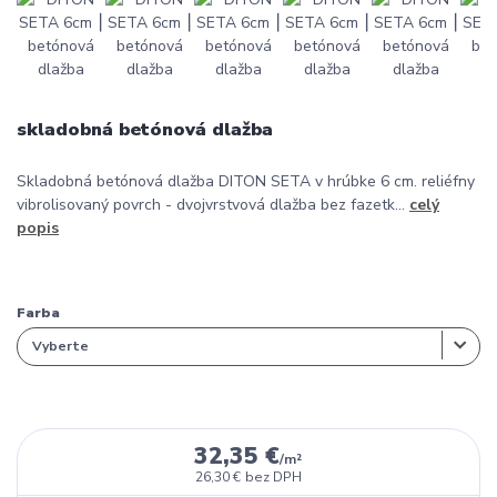
skladobná betónová dlažba
Skladobná betónová dlažba DITON SETA v hrúbke 6 cm. reliéfny
vibrolisovaný povrch - dvojvrstvová dlažba bez fazetk...
celý
popis
Farba
32,35 €
/
m²
26,30 €
bez DPH