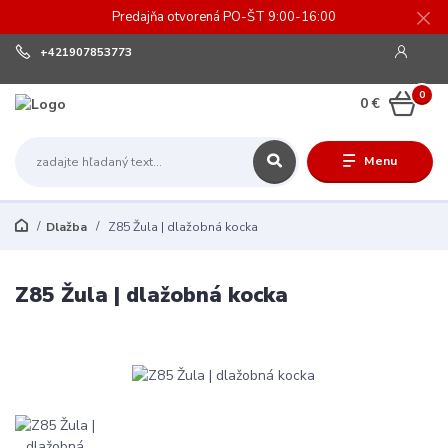
Predajňa otvorená PO-ŠT 9:00-16:00
+421907853773
0
0 €
Menu
Dlažba
Z85 Žula | dlažobná kocka
Z85 Žula | dlažobná kocka