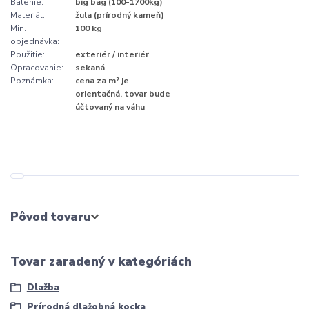
Balenie:
big bag (100-1700kg)
Materiál:
žula (prírodný kameň)
Min.
100 kg
objednávka:
Použitie:
exteriér / interiér
Opracovanie:
sekaná
Poznámka:
cena za m² je
orientačná, tovar bude
účtovaný na váhu
Pôvod tovaru
Tovar zaradený v kategóriách
Dlažba
Prírodná dlažobná kocka