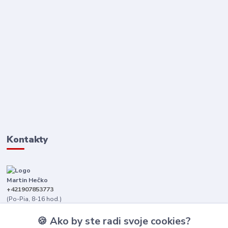
Kontakty
Martin Hečko
+421907853773
(Po-Pia, 8-16 hod.)
senica@dizajnkamen.sk
🍪 Ako by ste radi svoje cookies?