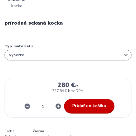
prírodná sekaná kocka
Typ materiálu
280 €
/
t
227,64 €
bez DPH
Pridať do košíka
Farba:
čierna