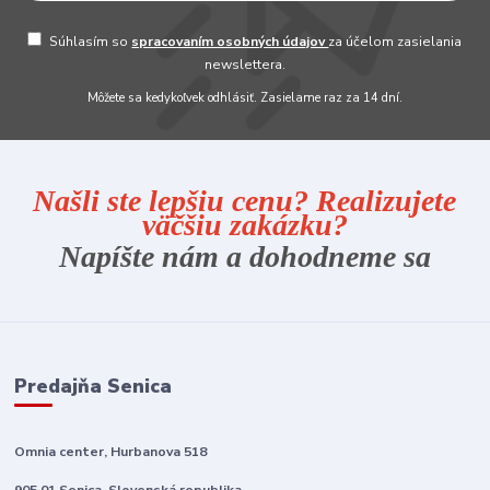
Súhlasím so
spracovaním osobných údajov
za účelom zasielania
newslettera.
Môžete sa kedykoľvek odhlásiť. Zasielame raz za 14 dní.
Našli ste lepšiu cenu? Realizujete
väčšiu zakázku?
Napíšte nám a dohodneme sa
Predajňa Senica
Omnia center, Hurbanova 518