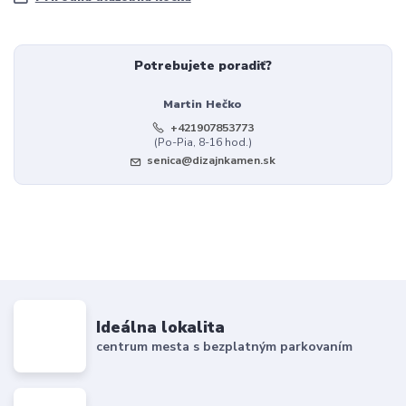
Potrebujete poradiť?
Martin Hečko
+421907853773
(Po-Pia, 8-16 hod.)
senica@dizajnkamen.sk
Ideálna lokalita
centrum mesta s bezplatným parkovaním