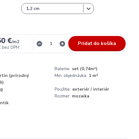
50 €
/
m2
Pridať do košíka
€
bez DPH
Balenie:
set (0,74m²)
rtín (prírodný
Min. objednávka:
1 m²
ň)
kg
Použitie:
exteriér / interiér
Rozmer:
mozaika
ntik