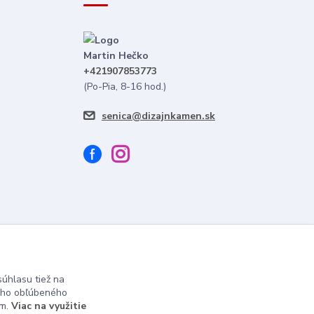
Martin Hečko
+421907853773
(Po-Pia, 8-16 hod.)
senica@dizajnkamen.sk
úhlasu tiež na
ášho obľúbeného
ám.
Viac na využitie