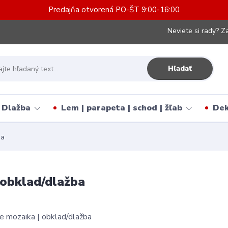
Predajňa otvorená PO-ŠT 9:00-16:00
Neviete si rady? Za
Hľadať
Dlažba
Lem | parapeta | schod | žľab
Dek
ba
 obklad/dlažba