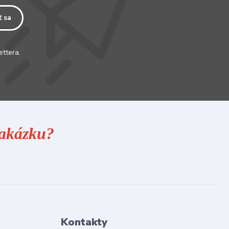
ť sa
ettera.
 zakázku?
Kontakty