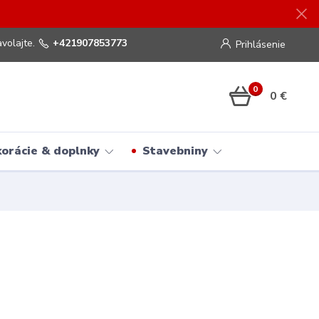
volajte.
+421907853773
Prihlásenie
0
0 €
orácie & doplnky
Stavebniny