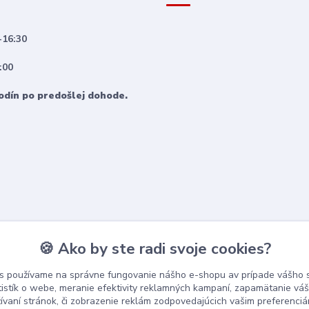
-16:30
:00
odín po predošlej dohode.
🍪 Ako by ste radi svoje cookies?
s používame na správne fungovanie nášho e-shopu av prípade vášho s
tistík o webe, meranie efektivity reklamných kampaní, zapamätanie v
žívaní stránok, či zobrazenie reklám zodpovedajúcich vašim preferenci