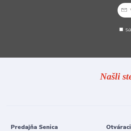
Sú
Našli st
Predajňa Senica
Otváraci