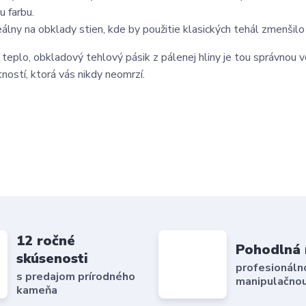
 farbu.
eálny na obklady stien, kde by použitie klasických tehál zmenšilo 
eplo, obkladový tehlový pásik z pálenej hliny je tou správnou v
ností, ktorá vás nikdy neomrzí.
12 ročné
Pohodlná 
skúsenosti
profesionáln
s predajom prírodného
manipulačnou
kameňa