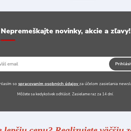
Nepremeškajte novinky, akcie a zľavy!
Prihlási
hlasím so
spracovaním osobných údajov
za účelom zasielania newsl
Môžete sa kedykoľvek odhlásiť. Zasielame raz za 14 dní.
e lepšiu cenu? Realizujete väčšiu