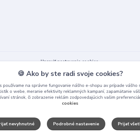
Upraviť nastavenia cookies.
🍪 Ako by ste radi svoje cookies?
s používame na správne fungovanie nášho e-shopu av prípade vášho s
tistík o webe, meranie efektivity reklamných kampaní, zapamätanie v
žívaní stránok, či zobrazenie reklám zodpovedajúcich vašim preferenci
cookies
rijať nevyhnutné
Podrobné nastavenie
Prijať všet