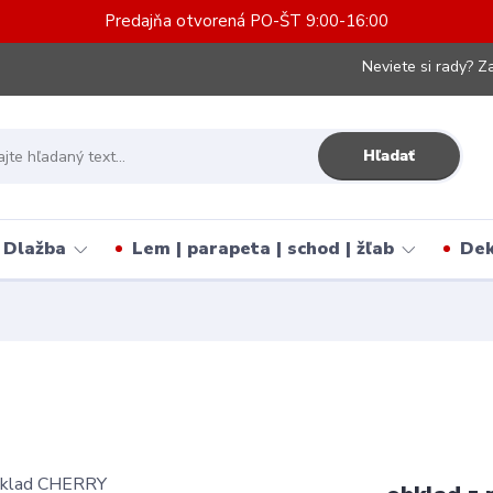
Predajňa otvorená PO-ŠT 9:00-16:00
Neviete si rady? Za
Hľadať
Dlažba
Lem | parapeta | schod | žľab
Dek