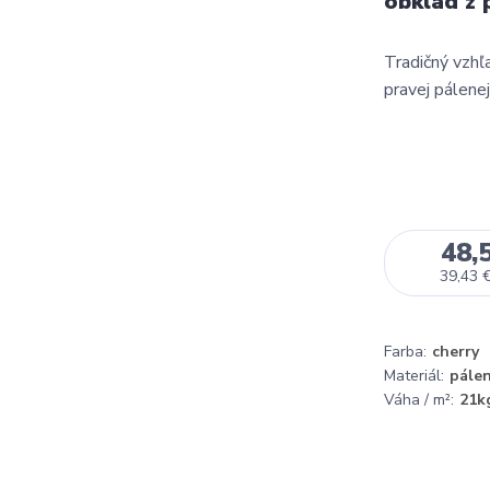
obklad z 
Tradičný vzhľ
pravej pálenej
48,
39,43 
Farba:
cherry
Materiál:
pálen
Váha / m²:
21k