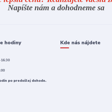
Napíšte nám a dohodneme sa
e hodiny
Kde nás nájdete
-16:30
:00
odín po predošlej dohode.