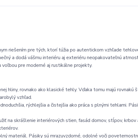
nym riešením pre tých, ktorí túžia po autentickom vzhľade tehlov
dinečný a dodá vášmu interiéru aj exteriéru neopakovateľnú atmos
 voľbou pre moderné aj rustikálne projekty.
enej hliny, rovnako ako klasické tehly. Vďaka tomu majú rovnakú š
tarobylý vzhľad.
jednoduchšia, rýchlejšia a čistejšia ako práca s plnými tehlami. Pás
iť na skrášlenie interiérových stien, fasád domov, stĺpov, krbov
teriérov.
dolný materiál. Pásiky sú mrazuvzdorné, odolné voči poveternost