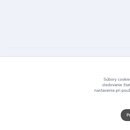
Dizajn Kameň © 2025
Súbory cookie
sledovanie šta
nastavenia pri pou
P