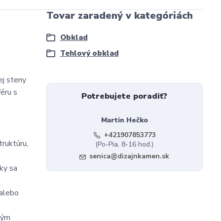
Tovar zaradený v kategóriách
Obklad
Tehlový obklad
ej steny
féru s
Potrebujete poradiť?
Martin Hečko
+421907853773
truktúru,
(Po-Pia, 8-16 hod.)
senica@dizajnkamen.sk
iky sa
 alebo
ným