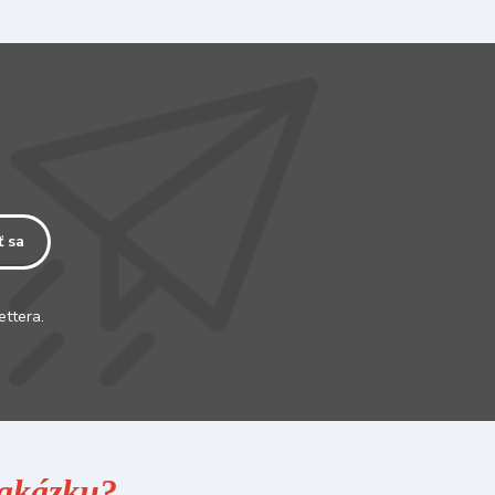
ť sa
ettera.
 zakázku?