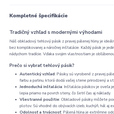
Kompletné špecifikácie
Tradičný vzhľad s modernými výhodami
Náš obkladový tehlový pásik z pravej pálenej hliny je ideál
bez komplikovanej a náročnej inštalácie. Každý pásik je je
nádychom tradície. Vďaka svojim vlastnostiam je obľúbenou
Prečo si vybrať tehlový pásik?
Autentický vzhľad
: Pásiky sú vyrobené z pravej pál
farbu a patinu, ktorá dodá vašej stene prirodzený a s
Jednoduchá inštalácia
: Inštalácia pásikov je oveľa 
lepia priamo na povrch steny, čo šetrí čas aj náklady.
Všestranné použitie
: Obkladové pásiky môžete použ
plotov. Sú vhodné do obývacích izieb, kuchýň, hál aj ex
Odolnosť a trvácnosť
: Pálená hlina je extrémne o