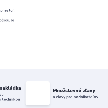
priestor.
oľbou. Je
nakládka
Množstevné zľavy
ou
a zľavy pre podnikateľov
 technikou