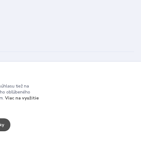
Vytvorené na
Eshop-rychlo.sk
úhlasu tiež na
ášho obľúbeného
ám.
Viac na využitie
ky