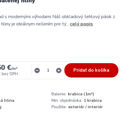
pálenej hliny
ad s modernými výhodami Náš obkladový tehlový pásik z
 hliny je ideálnym riešením pre tý...
celý popis
50 €
/
m²
Pridať do košíka
€
bez DPH
Balenie:
krabica (1m²)
á hlina
Min. objednávka:
1 krabica
g
Použitie:
exteriér / interiér