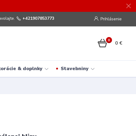
volajte.
+421907853773
Prihlásenie
0
0 €
orácie & doplnky
Stavebniny