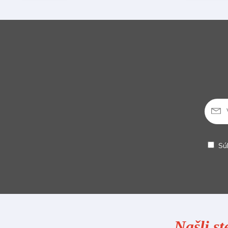
Sú
Našli st