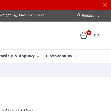
volajte.
+421907853773
Prihlásenie
0
0 €
orácie & doplnky
Stavebniny