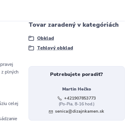
Tovar zaradený v kategóriách
Obklad
Tehlový obklad
pravej
 z plných
Potrebujete poradiť?
Martin Hečko
+421907853773
ziu celej
(Po-Pia, 8-16 hod.)
senica@dizajnkamen.sk
osádzanie