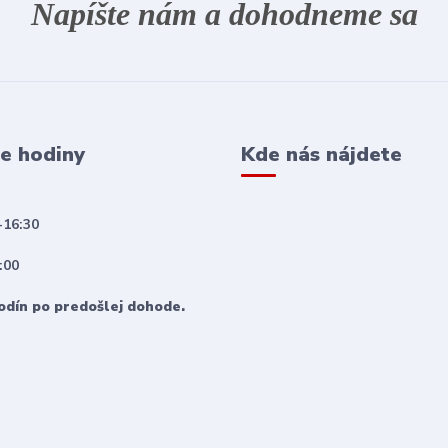
Napíšte nám a dohodneme sa
e hodiny
Kde nás nájdete
-16:30
:00
odín po predošlej dohode.