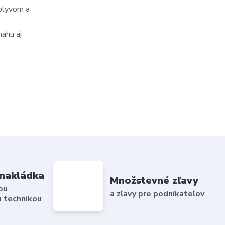
vplyvom a
mahu aj
nakládka
Množstevné zľavy
ou
a zľavy pre podnikateľov
 technikou