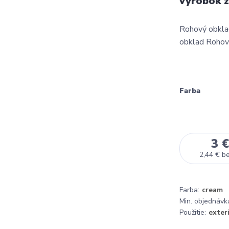
výrobok z
Rohový obklad
obklad Rohový
Farba
3 €
2,44 €
b
Farba:
cream
Min. objednávk
Použitie:
exteri