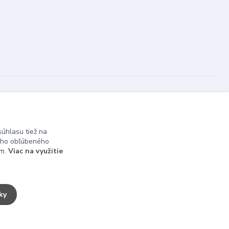
Vytvorené na
Eshop-rychlo.sk
úhlasu tiež na
ášho obľúbeného
ám.
Viac na využitie
ky