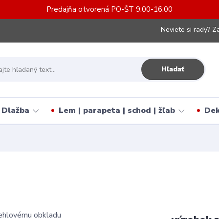
Predajňa otvorená PO-ŠT 9:00-16:00
Neviete si rady? Za
Hľadať
Dlažba
Lem | parapeta | schod | žľab
Dek