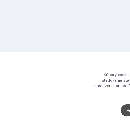
Dizajn Kameň © 2025
Súbory cookie
sledovanie šta
nastavenia pri pou
P