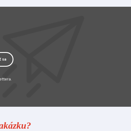
ť sa
ettera.
 zakázku?