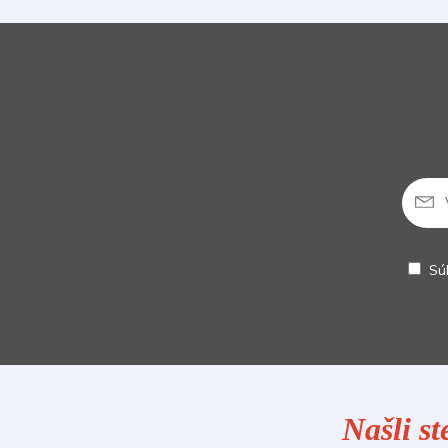
Sú
Našli st