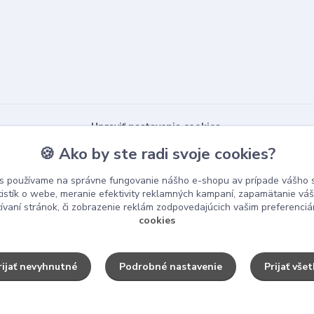
Upraviť nastavenia cookies.
🍪 Ako by ste radi svoje cookies?
s používame na správne fungovanie nášho e-shopu av prípade vášho s
tistík o webe, meranie efektivity reklamných kampaní, zapamätanie v
žívaní stránok, či zobrazenie reklám zodpovedajúcich vašim preferenci
cookies
rijať nevyhnutné
Podrobné nastavenie
Prijať všet