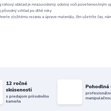
 aj rohový obklad je mrazuvzdorný, odolný voči poveternostným 
oj pôvodný vzhľad po dlhé roky.
hnete zložitému rezaniu a úprave materiálu, čím ušetríte čas, ná
12 ročné
Pohodlná 
skúsenosti
profesionáln
s predajom prírodného
manipulačnou
kameňa