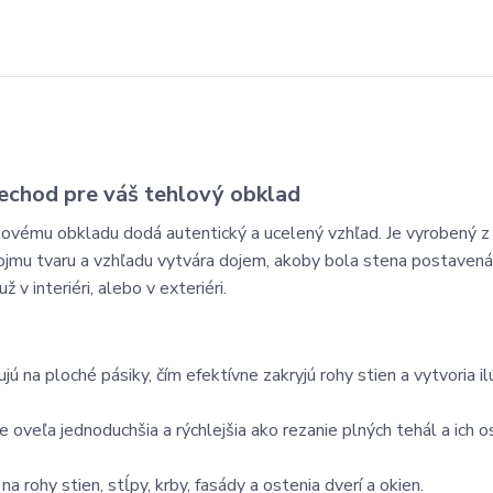
echod pre váš tehlový obklad
lovému obkladu dodá autentický a ucelený vzhľad. Je vyrobený z 
vojmu tvaru a vzhľadu vytvára dojem, akoby bola stena postavená
 v interiéri, alebo v exteriéri.
 na ploché pásiky, čím efektívne zakryjú rohy stien a vytvoria ilú
je oveľa jednoduchšia a rýchlejšia ako rezanie plných tehál a ich 
a rohy stien, stĺpy, krby, fasády a ostenia dverí a okien.