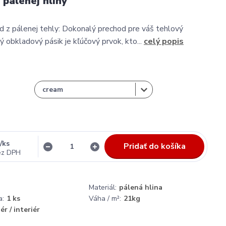
 pálenej hliny
 z pálenej tehly: Dokonalý prechod pre váš tehlový
 obkladový pásik je kľúčový prvok, kto...
celý popis
/
ks
Pridať do košíka
ez DPH
Materiál:
pálená hlina
a:
1 ks
Váha / m²:
21kg
ér / interiér