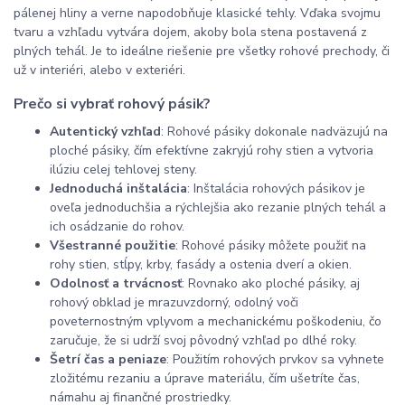
pálenej hliny a verne napodobňuje klasické tehly. Vďaka svojmu
tvaru a vzhľadu vytvára dojem, akoby bola stena postavená z
plných tehál. Je to ideálne riešenie pre všetky rohové prechody, či
už v interiéri, alebo v exteriéri.
Prečo si vybrať rohový pásik?
Autentický vzhľad
: Rohové pásiky dokonale nadväzujú na
ploché pásiky, čím efektívne zakryjú rohy stien a vytvoria
ilúziu celej tehlovej steny.
Jednoduchá inštalácia
: Inštalácia rohových pásikov je
oveľa jednoduchšia a rýchlejšia ako rezanie plných tehál a
ich osádzanie do rohov.
Všestranné použitie
: Rohové pásiky môžete použiť na
rohy stien, stĺpy, krby, fasády a ostenia dverí a okien.
Odolnosť a trvácnosť
: Rovnako ako ploché pásiky, aj
rohový obklad je mrazuvzdorný, odolný voči
poveternostným vplyvom a mechanickému poškodeniu, čo
zaručuje, že si udrží svoj pôvodný vzhľad po dlhé roky.
Šetrí čas a peniaze
: Použitím rohových prvkov sa vyhnete
zložitému rezaniu a úprave materiálu, čím ušetríte čas,
námahu aj finančné prostriedky.