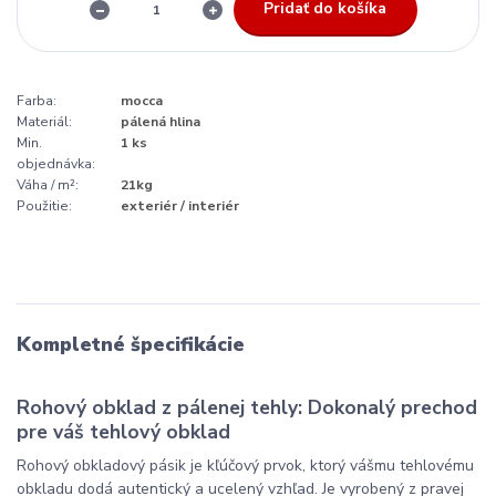
Pridať do košíka
Farba:
mocca
Materiál:
pálená hlina
Min.
1 ks
objednávka:
Váha / m²:
21kg
Použitie:
exteriér / interiér
Kompletné špecifikácie
Rohový obklad z pálenej tehly: Dokonalý prechod
pre váš tehlový obklad
Rohový obkladový pásik je kľúčový prvok, ktorý vášmu tehlovému
obkladu dodá autentický a ucelený vzhľad. Je vyrobený z pravej