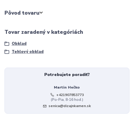
Pôvod tovaru
Tovar zaradený v kategóriách
Obklad
Tehlový obklad
Potrebujete poradiť?
Martin Hečko
+421907853773
(Po-Pia, 8-16 hod.)
senica@dizajnkamen.sk