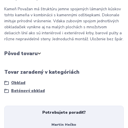
Kameň Považan má štruktúru jemne spojených lámaných kúskov
tohto kameňa v kombinácii s kamennými odštiepkami. Dokonale
imituje prírodné vrásnenie. Vďaka zubovým spojom jednotlivých
obkladačiek vynikne aj na malých plochách s množstvom
deliacich línií ako sú interiérové i exteriérové krby, barové pulty a
rôzne nepravidelné steny. Jednoduchá montáž. Uloženie bez špár.
Pôvod tovaru
Tovar zaradený v kategóriách
Obklad
Betónový obklad
Potrebujete poradiť?
Martin Hečko