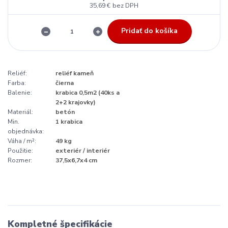
35,69 €
bez DPH
Pridať do košíka
Reliéf:
reliéf kameň
Farba:
čierna
Balenie:
krabica 0,5m2 (40ks a
2+2 krajovky)
Materiál:
betón
Min.
1 krabica
objednávka:
Váha / m²:
49 kg
Použitie:
exteriér / interiér
Rozmer:
37,5x6,7x4 cm
Kompletné špecifikácie