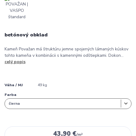
betónový obklad
Kameň Považan má štruktúru jemne spojených lámaných kúskov
tohto kameňa v kombinácii s kamennými odštiepkami. Dokon...
celý popis
Váha / MJ
49 kg
Farba
43,90 €
/
m²