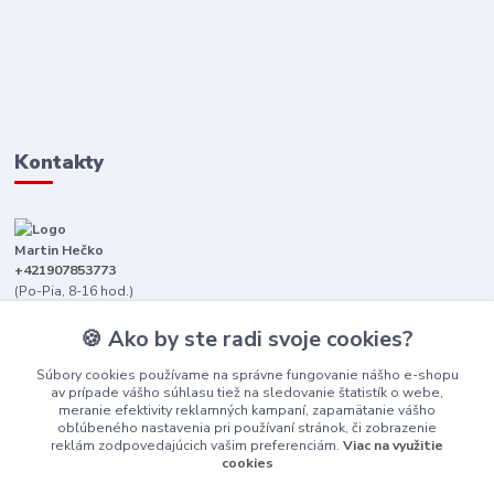
Kontakty
Martin Hečko
+421907853773
(Po-Pia, 8-16 hod.)
senica@dizajnkamen.sk
🍪 Ako by ste radi svoje cookies?
Súbory cookies používame na správne fungovanie nášho e-shopu
av prípade vášho súhlasu tiež na sledovanie štatistík o webe,
meranie efektivity reklamných kampaní, zapamätanie vášho
obľúbeného nastavenia pri používaní stránok, či zobrazenie
reklám zodpovedajúcich vašim preferenciám.
Viac na využitie
cookies
Upraviť nastavenia cookies.