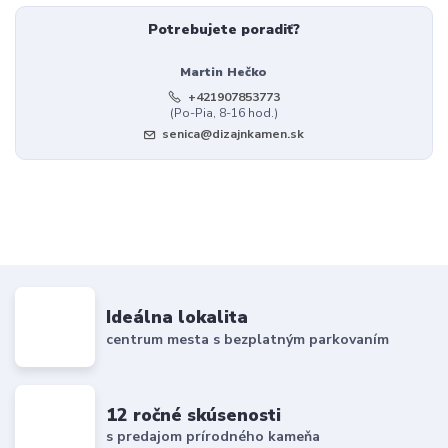
Potrebujete poradiť?
Martin Hečko
+421907853773
(Po-Pia, 8-16 hod.)
senica@dizajnkamen.sk
Ideálna lokalita
centrum mesta s bezplatným parkovaním
12 ročné skúsenosti
s predajom prírodného kameňa