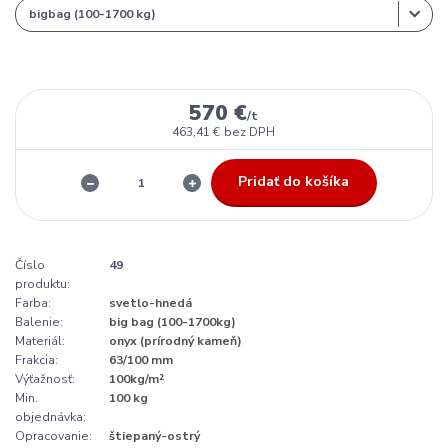
570 €
/
t
463,41 €
bez DPH
Pridať do košíka
Číslo
49
produktu:
Farba:
svetlo-hnedá
Balenie:
big bag (100-1700kg)
Materiál:
onyx (prírodný kameň)
Frakcia:
63/100 mm
Výťažnosť:
100kg/m²
Min.
100 kg
objednávka:
Opracovanie:
štiepaný-ostrý