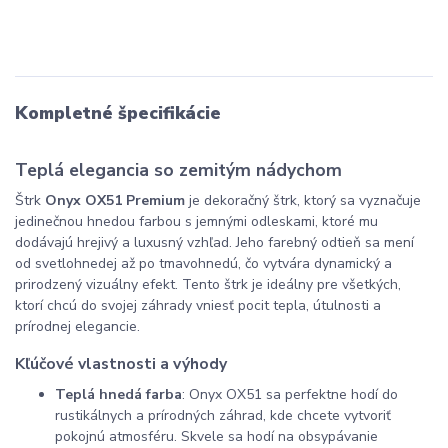
Kompletné špecifikácie
Teplá elegancia so zemitým nádychom
Štrk
Onyx OX51 Premium
je dekoračný štrk, ktorý sa vyznačuje
jedinečnou hnedou farbou s jemnými odleskami, ktoré mu
dodávajú hrejivý a luxusný vzhľad. Jeho farebný odtieň sa mení
od svetlohnedej až po tmavohnedú, čo vytvára dynamický a
prirodzený vizuálny efekt. Tento štrk je ideálny pre všetkých,
ktorí chcú do svojej záhrady vniesť pocit tepla, útulnosti a
prírodnej elegancie.
Kľúčové vlastnosti a výhody
Teplá hnedá farba
: Onyx OX51 sa perfektne hodí do
rustikálnych a prírodných záhrad, kde chcete vytvoriť
pokojnú atmosféru. Skvele sa hodí na obsypávanie