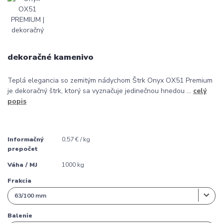
dekoračné kamenivo
Teplá elegancia so zemitým nádychom Štrk Onyx OX51 Premium
je dekoračný štrk, ktorý sa vyznačuje jedinečnou hnedou ...
celý
popis
Informačný
0,57 € / kg
prepočet
Váha / MJ
1000 kg
Frakcia
Balenie