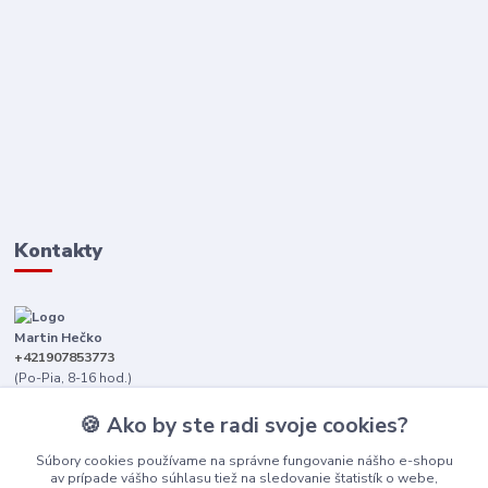
Kontakty
Martin Hečko
+421907853773
(Po-Pia, 8-16 hod.)
senica@dizajnkamen.sk
🍪 Ako by ste radi svoje cookies?
Súbory cookies používame na správne fungovanie nášho e-shopu
av prípade vášho súhlasu tiež na sledovanie štatistík o webe,