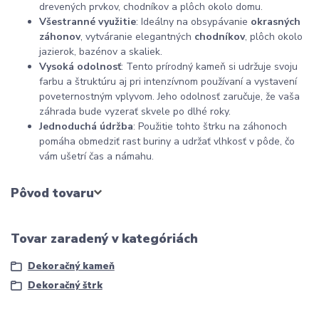
drevených prvkov, chodníkov a plôch okolo domu.
Všestranné využitie
: Ideálny na obsypávanie
okrasných
záhonov
, vytváranie elegantných
chodníkov
, plôch okolo
jazierok, bazénov a skaliek.
Vysoká odolnosť
: Tento prírodný kameň si udržuje svoju
farbu a štruktúru aj pri intenzívnom používaní a vystavení
poveternostným vplyvom. Jeho odolnosť zaručuje, že vaša
záhrada bude vyzerať skvele po dlhé roky.
Jednoduchá údržba
: Použitie tohto štrku na záhonoch
pomáha obmedziť rast buriny a udržať vlhkosť v pôde, čo
vám ušetrí čas a námahu.
Pôvod tovaru
Tovar zaradený v kategóriách
Dekoračný kameň
Dekoračný štrk