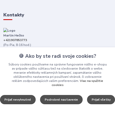
Kontakty
Martin Hečko
+421907853773
(Po-Pia, 8-16 hod.)
senica@dizajnkamen.sk
🍪 Ako by ste radi svoje cookies?
Súbory cookies používame na správne fungovanie nášho e-shopu
av prípade vášho súhlasu tiež na sledovanie štatistík o webe,
meranie efektivity reklamných kampaní, zapamätanie vášho
obľúbeného nastavenia pri používaní stránok, či zobrazenie
reklám zodpovedajúcich vašim preferenciám.
Viac na využitie
cookies
Upraviť nastavenia cookies.
Prijať nevyhnutné
Podrobné nastavenie
Prijať všetky
Dizajn Kameň © 2025
Vytvorené na
Eshop-rychlo.sk