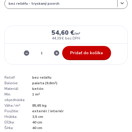
54,60 €
/
m²
44,39 €
bez DPH
Pridať do košíka
Reliéf:
bez reliéfu
Balenie:
paleta (9,6m²)
Materiál:
betón
Min.
1 m²
objednávka:
Váha / m²:
85,65 kg
Použitie:
exteriér / interiér
Hrúbka:
3,5 cm
Dĺžka:
40 cm
Šírka:
40 cm