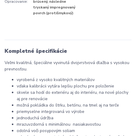
Opracovanie:
brúsený, následne
tryskaný impregnovaný
povrch (protišmykový)
Kompletné špecifikácie
Veľmi kvalitná, špeciálne vyvinutá dvojvrstvová dlažba s vysokou
prevnosťou.
vyrobená z vysoko kvalitných materiálov
vďaka kalibrácii vytára lepšiu plochu pre položenie
skvele sa hodí do exteriéru aj do interiéru, na nové plochy
aj pre renovácie
možná pokládka do štrku, betónu, na tmel aj na terče
priemyselne integrovaná vo výrobe
jednoduchá údržba
mrazuvzdorná s minimálnou nasiakavosťou
odolná voči posypovým soliam