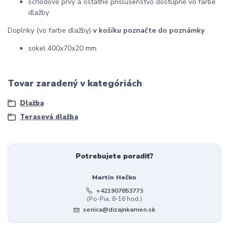
schodové prvy a ostatné príslušenstvo dostupné vo farbe
dlažby
Doplnky (vo farbe dlažby)
v košíku poznačte do poznámky
sokel 400x70x20 mm
Tovar zaradený v kategóriách
Dlažba
Terasová dlažba
Potrebujete poradiť?
Martin Hečko
+421907853773
(Po-Pia, 8-16 hod.)
senica@dizajnkamen.sk