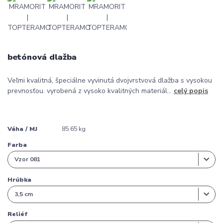
betónová dlažba
Veľmi kvalitná, špeciálne vyvinutá dvojvrstvová dlažba s vysokou
prevnosťou. vyrobená z vysoko kvalitných materiál...
celý popis
Váha / MJ
85.65 kg
Farba
Hrúbka
Reliéf