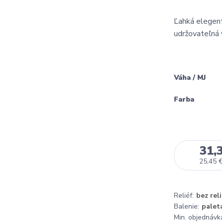
Ľahká elegen
udržovateľná 
Váha / MJ
Farba
31,
25,45 
Reliéf:
bez rel
Balenie:
palet
Min. objednávk