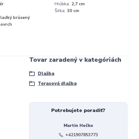
ér
Hrúbka:
2,7 cm
Šírka:
30 cm
ladký brúsený
ovrch
Tovar zaradený v kategóriách
Dlažba
Terasová dlažba
Potrebujete poradiť?
Martin Hečko
+421907853773