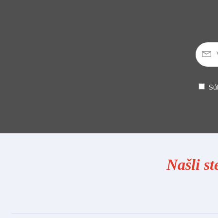
Sú
Našli st