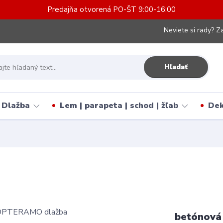
Predajňa otvorená PO-ŠT 9:00-16:00
Neviete si rady? Za
Hľadať
Dlažba
Lem | parapeta | schod | žľab
Dek
betónová