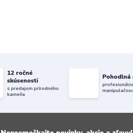
12 ročné
Pohodlná 
skúsenosti
profesionáln
s predajom prírodného
manipulačnou
kameňa
Nepremeškajte novinky, akcie a zľavy!