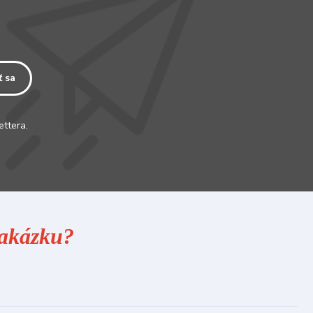
ť sa
ettera.
 zakázku?