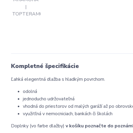
Kompletné špecifikácie
Ľahká elegentná dlažba s hladkým povrchom.
odolná
jednoducho udržovateľná
vhodná do priestorov od malých garáží až po obrovsk
využitľná v nemocniciach, bankách či školách
Doplnky (vo farbe dlažby)
v košíku poznačte do poznám