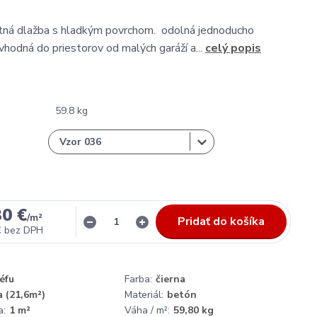
tná dlažba s hladkým povrchom. odolná jednoducho
vhodná do priestorov od malých garáží a...
celý popis
59.8 kg
30 €
/
m²
Pridať do košíka
€
bez DPH
iéfu
Farba:
čierna
a (21,6m²)
Materiál:
betón
a:
1 m²
Váha / m²:
59,80 kg