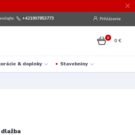
volajte.
+421907853773
Prihlásenie
0
0 €
orácie & doplnky
Stavebniny
 dlažba