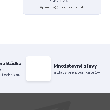
(Po-Pia, 8-16 hod.)
senica@dizajnkamen.sk
nakládka
Množstevné zľavy
ou
a zľavy pre podnikateľov
 technikou