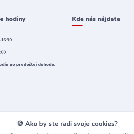
e hodiny
Kde nás nájdete
-16:30
:00
odín po predošlej dohode.
🍪 Ako by ste radi svoje cookies?