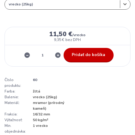
11,50 €
/
vrecko
9,35 €
bez DPH
Pridať do košíka
Číslo
60
produktu:
Farba:
žltá
Balenie:
vrecko (25kg)
Materiál:
mramor (prírodný
kameň)
Frakcia:
16/32 mm
Výťažnosť:
50 kg/m²
Min.
1 vrecko
objednávka: