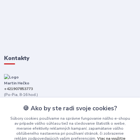
Kontakty
Martin Hečko
+421907853773
(Po-Pia, 8-16 hod.)
senica@dizajnkamen.sk
🍪 Ako by ste radi svoje cookies?
Súbory cookies používame na správne fungovanie nášho e-shopu
av prípade vášho súhlasu tiež na sledovanie štatistík o webe,
meranie efektivity reklamných kampaní, zapamätanie vášho
obľúbeného nastavenia pri používaní stránok, či zobrazenie
reklám zodpovedajúcich vašim preferenciám.
Viac na využitie