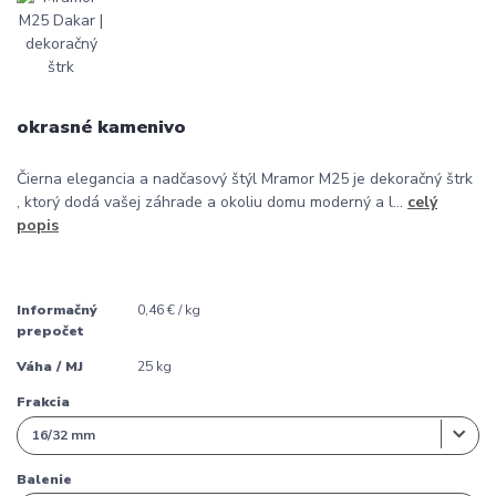
okrasné kamenivo
Čierna elegancia a nadčasový štýl Mramor M25 je dekoračný štrk
, ktorý dodá vašej záhrade a okoliu domu moderný a l...
celý
popis
Informačný
0,46 € / kg
prepočet
Váha / MJ
25 kg
Frakcia
Balenie