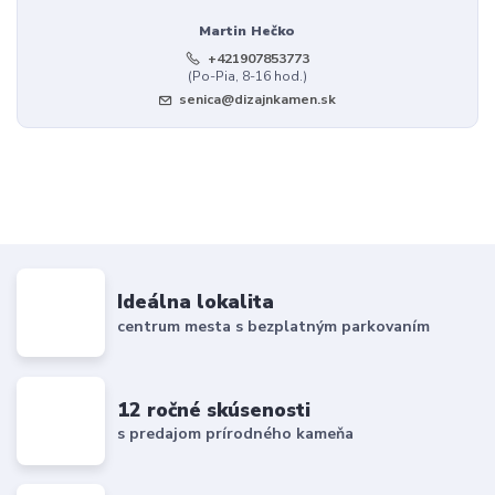
Martin Hečko
+421907853773
(Po-Pia, 8-16 hod.)
senica@dizajnkamen.sk
Ideálna lokalita
centrum mesta s bezplatným parkovaním
12 ročné skúsenosti
s predajom prírodného kameňa