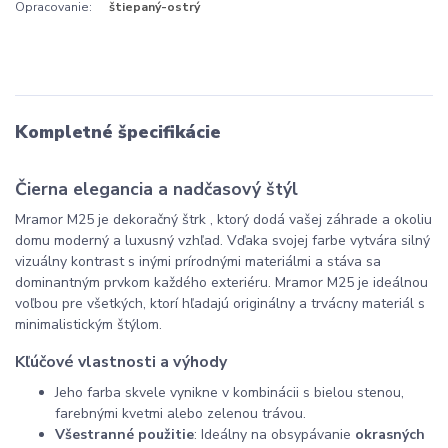
Opracovanie:
štiepaný-ostrý
Kompletné špecifikácie
Čierna elegancia a nadčasový štýl
Mramor M25 je dekoračný štrk , ktorý dodá vašej záhrade a okoliu
domu moderný a luxusný vzhľad. Vďaka svojej farbe vytvára silný
vizuálny kontrast s inými prírodnými materiálmi a stáva sa
dominantným prvkom každého exteriéru. Mramor M25 je ideálnou
voľbou pre všetkých, ktorí hľadajú originálny a trvácny materiál s
minimalistickým štýlom.
Kľúčové vlastnosti a výhody
Jeho farba skvele vynikne v kombinácii s bielou stenou,
farebnými kvetmi alebo zelenou trávou.
Všestranné použitie
: Ideálny na obsypávanie
okrasných