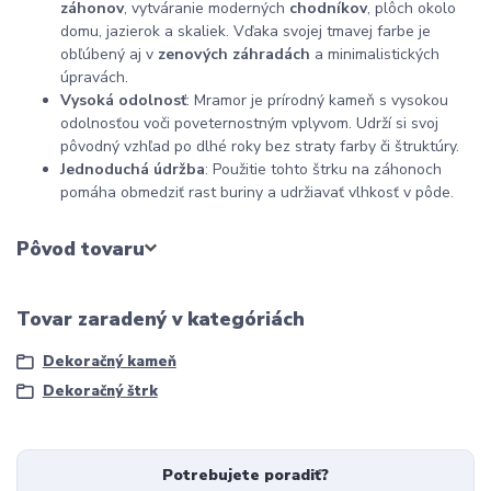
záhonov
, vytváranie moderných
chodníkov
, plôch okolo
domu, jazierok a skaliek. Vďaka svojej tmavej farbe je
obľúbený aj v
zenových záhradách
a minimalistických
úpravách.
Vysoká odolnosť
: Mramor je prírodný kameň s vysokou
odolnosťou voči poveternostným vplyvom. Udrží si svoj
pôvodný vzhľad po dlhé roky bez straty farby či štruktúry.
Jednoduchá údržba
: Použitie tohto štrku na záhonoch
pomáha obmedziť rast buriny a udržiavať vlhkosť v pôde.
Pôvod tovaru
Tovar zaradený v kategóriách
Dekoračný kameň
Dekoračný štrk
Potrebujete poradiť?