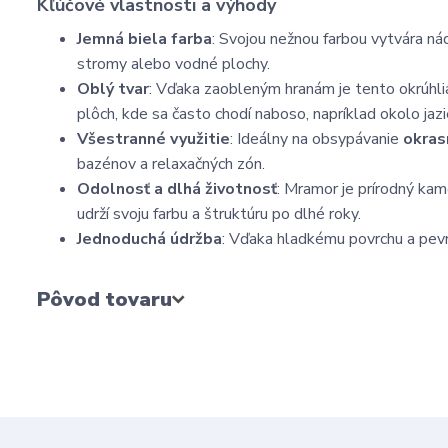
Kľúčové vlastnosti a výhody
Jemná biela farba
: Svojou nežnou farbou vytvára nád
stromy alebo vodné plochy.
Oblý tvar
: Vďaka zaobleným hranám je tento okrúhlia
plôch, kde sa často chodí naboso, napríklad okolo jaz
Všestranné využitie
: Ideálny na obsypávanie
okras
bazénov a relaxačných zón.
Odolnosť a dlhá životnosť
: Mramor je prírodný ka
udrží svoju farbu a štruktúru po dlhé roky.
Jednoduchá údržba
: Vďaka hladkému povrchu a pevn
Pôvod tovaru