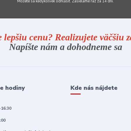
Môžete sa kedykoľvek odhlásiť. Zasielame raz za 14 dní.
e lepšiu cenu? Realizujete väčšiu
Napíšte nám a dohodneme sa
e hodiny
Kde nás nájdete
-16:30
:00