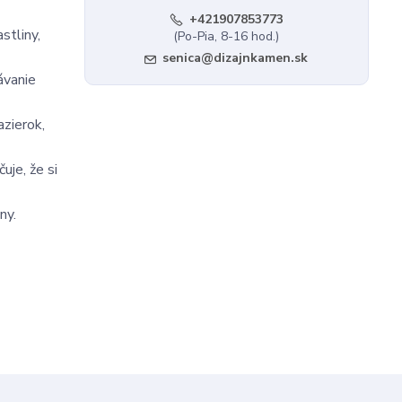
+421907853773
stliny,
(Po-Pia, 8-16 hod.)
senica@dizajnkamen.sk
ávanie
azierok,
je, že si
ny.