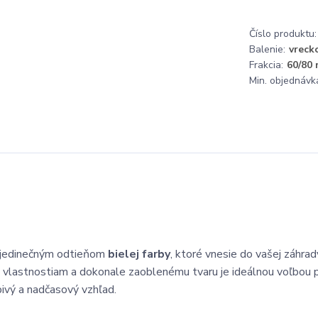
Číslo produktu:
Balenie:
vreck
Frakcia:
60/80
Min. objednávk
 jedinečným odtieňom
bielej farby
, ktoré vnesie do vašej záhrad
 vlastnostiam a dokonale zaoblenému tvaru je ideálnou voľbou 
bivý a nadčasový vzhľad.