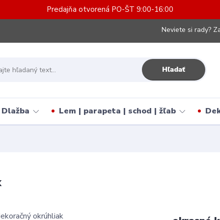
Predajňa otvorená PO-ŠT 9:00-16:00
Neviete si rady? Za
Hľadať
Dlažba
Lem | parapeta | schod | žľab
Dek
k