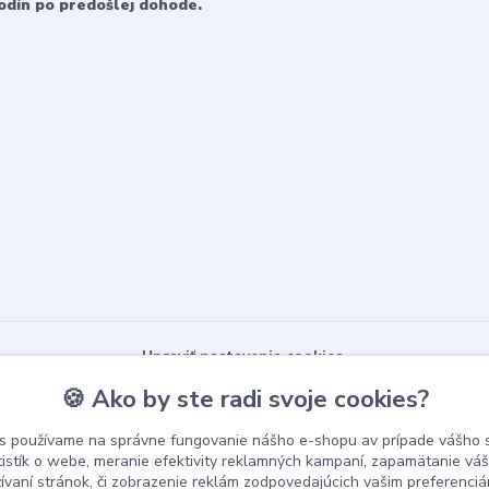
odín po predošlej dohode.
Upraviť nastavenia cookies.
🍪 Ako by ste radi svoje cookies?
s používame na správne fungovanie nášho e-shopu av prípade vášho s
tistík o webe, meranie efektivity reklamných kampaní, zapamätanie v
žívaní stránok, či zobrazenie reklám zodpovedajúcich vašim preferenci