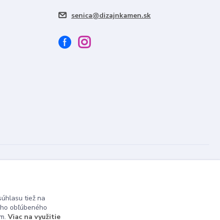
senica@dizajnkamen.sk
Vytvorené na
Eshop-rychlo.sk
úhlasu tiež na
ášho obľúbeného
ám.
Viac na využitie