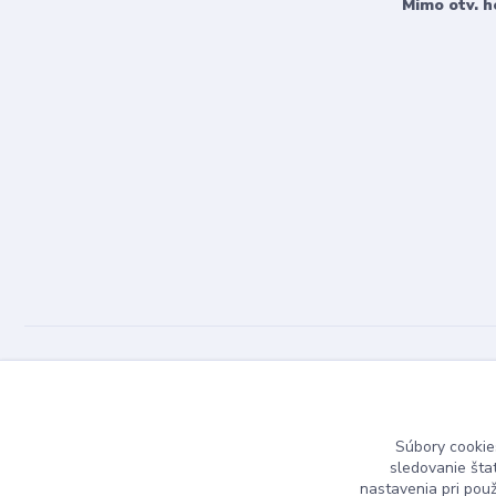
Mimo otv. h
Dizajn Kameň © 2025
Súbory cookie
sledovanie šta
nastavenia pri pou