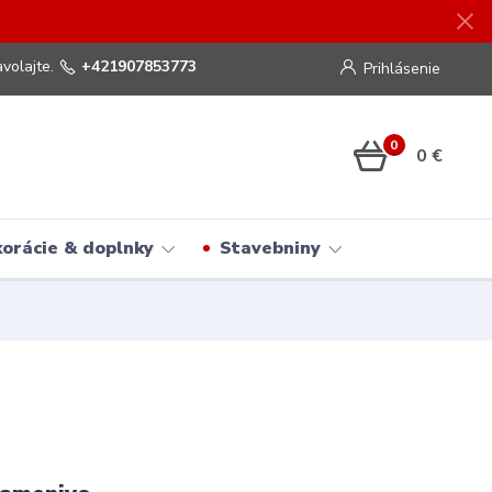
volajte.
+421907853773
Prihlásenie
0
0 €
orácie & doplnky
Stavebniny