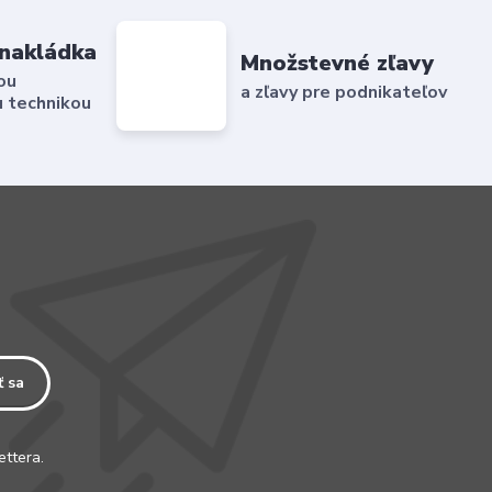
nakládka
Množstevné zľavy
ou
a zľavy pre podnikateľov
 technikou
ť sa
ettera.