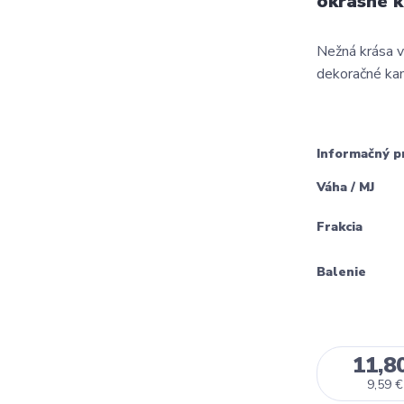
okrasné 
Nežná krása v
dekoračné kam
Informačný p
Váha / MJ
Frakcia
Balenie
11,8
9,59 €