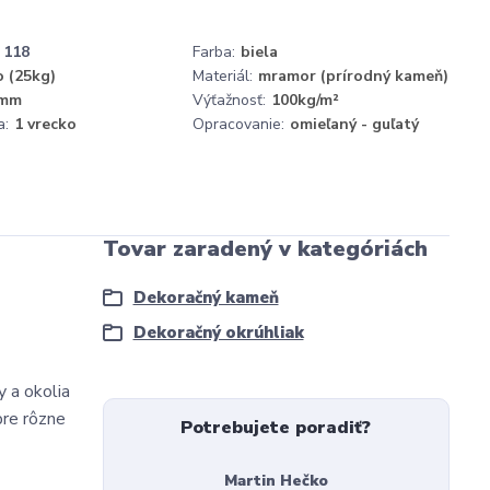
118
Farba:
biela
o (25kg)
Materiál:
mramor (prírodný kameň)
 mm
Výťažnosť:
100kg/m²
a:
1 vrecko
Opracovanie:
omieľaný - guľatý
Tovar zaradený v kategóriách
Dekoračný kameň
Dekoračný okrúhliak
y a okolia
pre rôzne
Potrebujete poradiť?
Martin Hečko