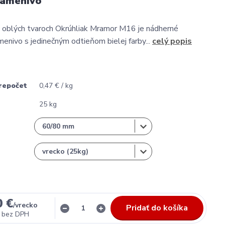
kamenivo
 oblých tvaroch Okrúhliak Mramor M16 je nádherné
enivo s jedinečným odtieňom bielej farby...
celý popis
repočet
0,47 € / kg
25 kg
0 €
/
vrecko
Pridať do košíka
bez DPH