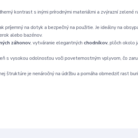
herný kontrast s inými prírodnými materiálmi a zvýrazní zelené ra
k príjemný na dotyk a bezpečný na použitie. Je ideálny na obsyp
ierok alebo bazénov.
ných záhonov
, vytváranie elegantných
chodníkov
, plôch okolo j
meň s vysokou odolnosťou voči poveternostným vplyvom, čo zaruču
ej štruktúre je nenáročný na údržbu a pomáha obmedziť rast buri