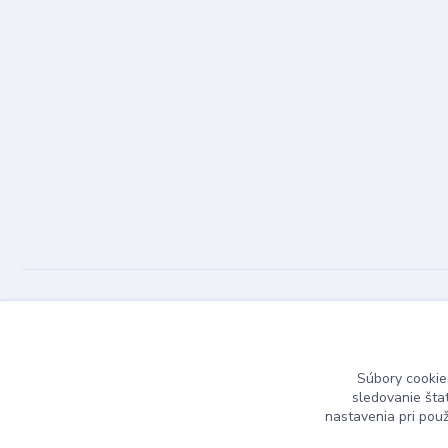
Dizajn Kameň © 2025
Súbory cookie
sledovanie šta
nastavenia pri pou