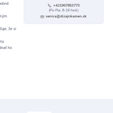
arebné
+421907853773
(Po-Pia, 8-16 hod.)
elým
senica@dizajnkamen.sk
je, že si
ny.
dnať ho