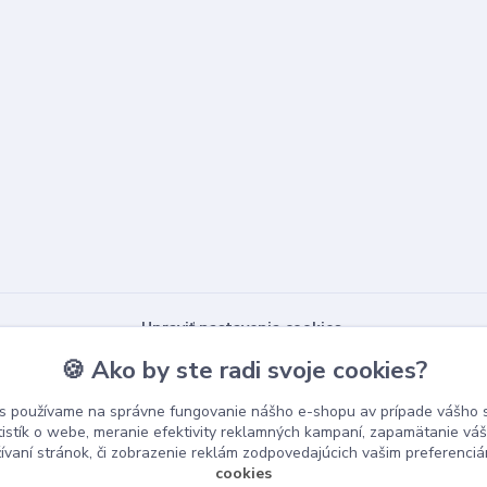
Upraviť nastavenia cookies.
🍪 Ako by ste radi svoje cookies?
s používame na správne fungovanie nášho e-shopu av prípade vášho s
tistík o webe, meranie efektivity reklamných kampaní, zapamätanie v
žívaní stránok, či zobrazenie reklám zodpovedajúcich vašim preferenci
cookies