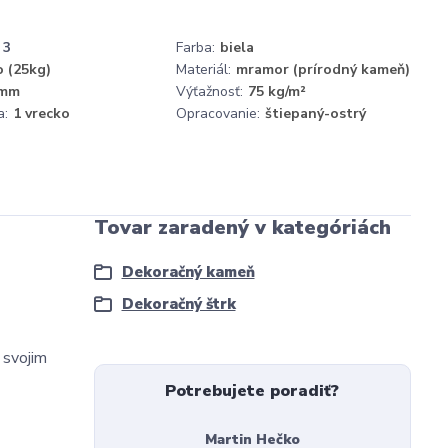
3
Farba:
biela
o (25kg)
Materiál:
mramor (prírodný kameň)
 mm
Výťažnosť:
75 kg/m²
a:
1 vrecko
Opracovanie:
štiepaný-ostrý
Tovar zaradený v kategóriách
Dekoračný kameň
Dekoračný štrk
 svojim
Potrebujete poradiť?
Martin Hečko