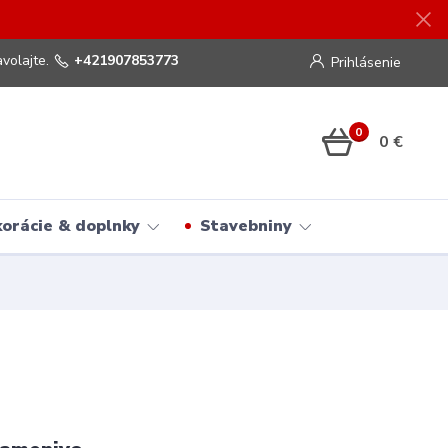
volajte.
+421907853773
Prihlásenie
0
0 €
orácie & doplnky
Stavebniny