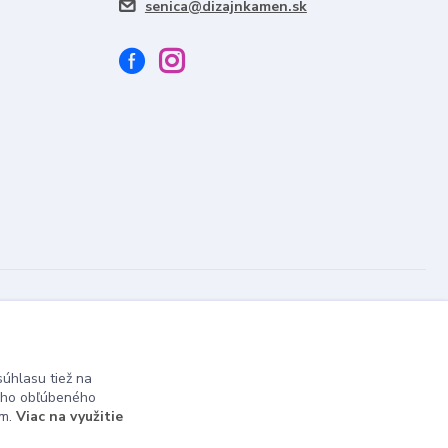
senica@dizajnkamen.sk
Vytvorené na
Eshop-rychlo.sk
úhlasu tiež na
ášho obľúbeného
ám.
Viac na využitie