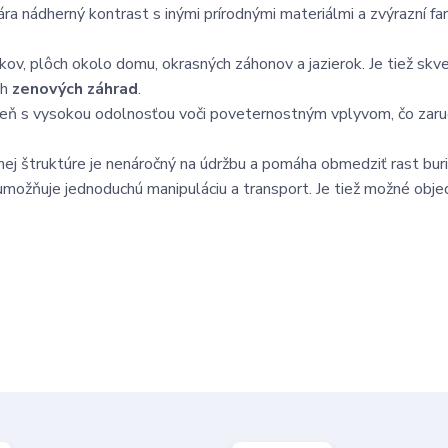
vára nádherný kontrast s inými prírodnými materiálmi a zvýrazní f
kov, plôch okolo domu, okrasných záhonov a jazierok. Je tiež skv
ch
zenových záhrad
.
meň s vysokou odolnosťou voči poveternostným vplyvom, čo zaruču
ej štruktúre je nenáročný na údržbu a pomáha obmedziť rast buri
o umožňuje jednoduchú manipuláciu a transport. Je tiež možné obje