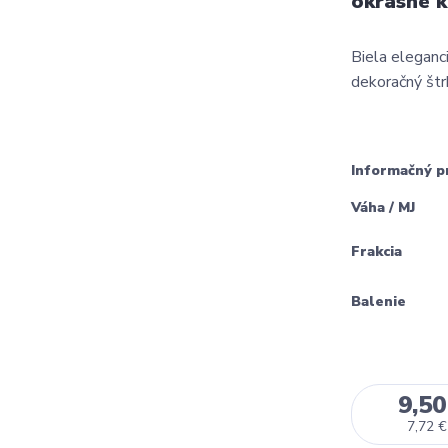
okrasné 
Biela eleganc
dekoračný štrk
Informačný p
Váha / MJ
Frakcia
Balenie
9,50
7,72 €