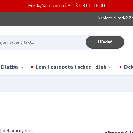
Predajňa otvorená PO-ŠT 9:00-16:00
Neviete si rady? Za
Hľadať
Dlažba
Lem | parapeta | schod | žľab
Dek