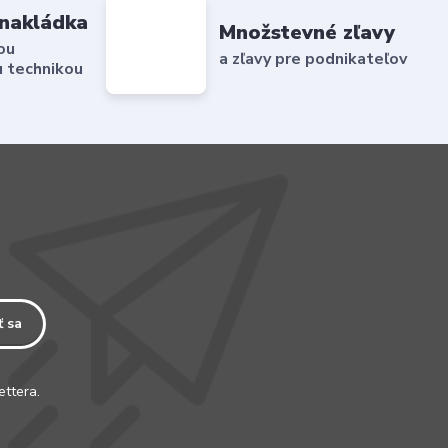
nakládka
Množstevné zľavy
ou
a zľavy pre podnikateľov
 technikou
ť sa
ettera.