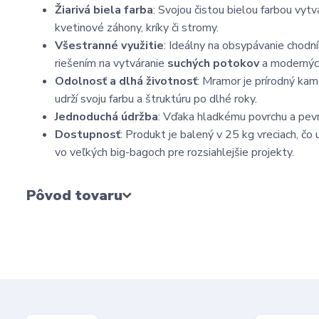
Žiarivá biela farba
: Svojou čistou bielou farbou vyt
kvetinové záhony, kríky či stromy.
Všestranné využitie
: Ideálny na obsypávanie chodní
riešením na vytváranie
suchých potokov
a moderný
Odolnosť a dlhá životnosť
: Mramor je prírodný ka
udrží svoju farbu a štruktúru po dlhé roky.
Jednoduchá údržba
: Vďaka hladkému povrchu a pevn
Dostupnosť
: Produkt je balený v 25 kg vreciach, č
vo veľkých big-bagoch pre rozsiahlejšie projekty.
Pôvod tovaru