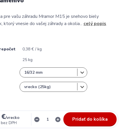
kamenivo
ia pre vašu záhradu Mramor M15 je snehovo biely
, ktorý vnesie do vašej záhrady a okolia...
celý popis
repočet
0,38 € / kg
25 kg
 €
/
vrecko
Pridať do košíka
bez DPH