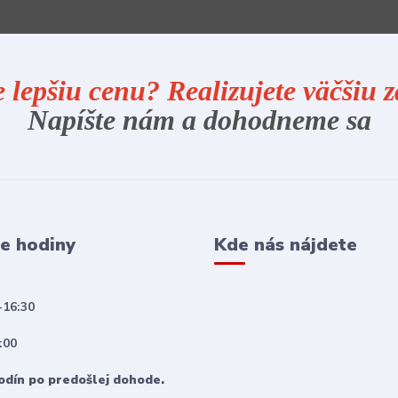
e lepšiu cenu? Realizujete väčšiu
Napíšte nám a dohodneme sa
e hodiny
Kde nás nájdete
-16:30
:00
odín po predošlej dohode.