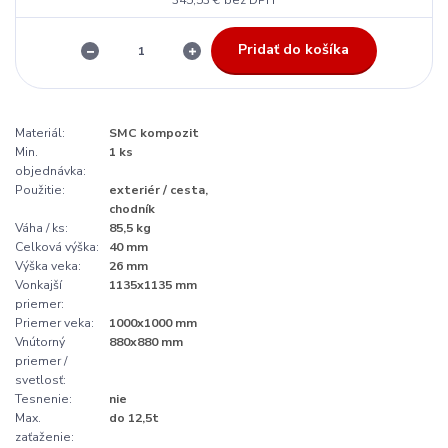
345,53 €
bez DPH
Pridať do košíka
Materiál:
SMC kompozit
Min.
1 ks
objednávka:
Použitie:
exteriér / cesta,
chodník
Váha / ks:
85,5 kg
Celková výška:
40 mm
Výška veka:
26 mm
Vonkajší
1135x1135 mm
priemer:
Priemer veka:
1000x1000 mm
Vnútorný
880x880 mm
priemer /
svetlosť:
Tesnenie:
nie
Max.
do 12,5t
zaťaženie: