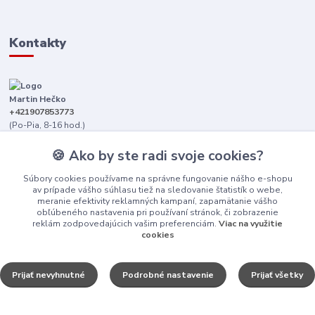
Kontakty
Martin Hečko
+421907853773
(Po-Pia, 8-16 hod.)
senica@dizajnkamen.sk
🍪 Ako by ste radi svoje cookies?
Súbory cookies používame na správne fungovanie nášho e-shopu
av prípade vášho súhlasu tiež na sledovanie štatistík o webe,
meranie efektivity reklamných kampaní, zapamätanie vášho
obľúbeného nastavenia pri používaní stránok, či zobrazenie
reklám zodpovedajúcich vašim preferenciám.
Viac na využitie
cookies
Upraviť nastavenia cookies.
Prijať nevyhnutné
Podrobné nastavenie
Prijať všetky
Dizajn Kameň © 2025
Vytvorené na
Eshop-rychlo.sk