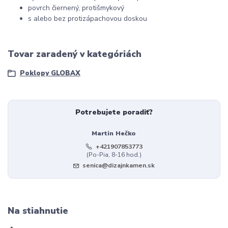
povrch čiernený, protišmykový
s alebo bez protizápachovou doskou
Tovar zaradený v kategóriách
Poklopy GLOBAX
Potrebujete poradiť?
Martin Hečko
+421907853773
(Po-Pia, 8-16 hod.)
senica@dizajnkamen.sk
Na stiahnutie