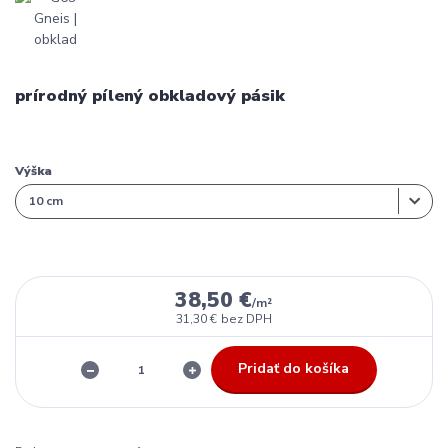
prírodný pílený obkladový pásik
Výška
38,50 €
/
m²
31,30 €
bez DPH
Pridať do košíka