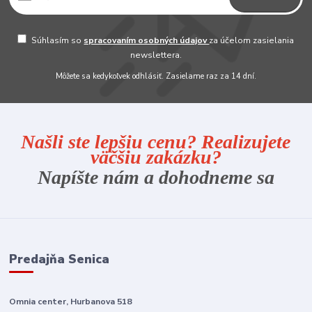
Súhlasím so
spracovaním osobných údajov
za účelom zasielania
newslettera.
Môžete sa kedykoľvek odhlásiť. Zasielame raz za 14 dní.
Našli ste lepšiu cenu? Realizujete
väčšiu zakázku?
Napíšte nám a dohodneme sa
Predajňa Senica
Omnia center, Hurbanova 518