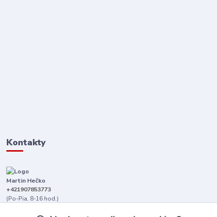
Kontakty
Martin Hečko
+421907853773
(Po-Pia, 8-16 hod.)
senica@dizajnkamen.sk