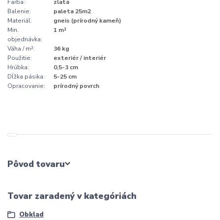
Farba:
zlatá
Balenie:
paleta 25m2
Materiál:
gneis (prírodný kameň)
Min.
1 m²
objednávka:
Váha / m²:
36 kg
Použitie:
exteriér / interiér
Hrúbka:
0,5-3 cm
Dĺžka pásika:
5-25 cm
Opracovanie:
prírodný povrch
Pôvod tovaru
Tovar zaradený v kategóriách
Obklad