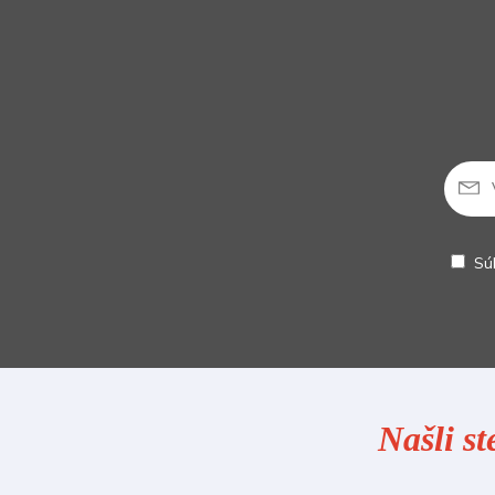
Sú
Našli st