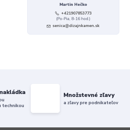
Martin Hečko
+421907853773
(Po-Pia, 8-16 hod.)
senica@dizajnkamen.sk
nakládka
Množstevné zľavy
ou
a zľavy pre podnikateľov
 technikou