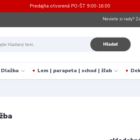
Predajňa otvorená PO-ŠT 9:00-16:00
Neviete si rady? Za
Hľadať
Dlažba
Lem | parapeta | schod | žľab
Dek
žba