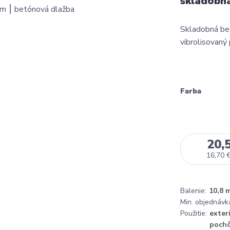
skladobn
Skladobná be
vibrolisovaný 
Farba
20,
16,70 
Balenie:
10,8 
Min. objednávk
Použitie:
exteri
poch