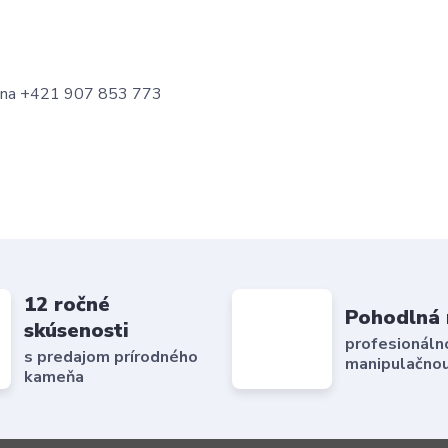
te na +421 907 853 773
12 ročné
Pohodlná 
skúsenosti
profesionáln
s predajom prírodného
manipulačnou
kameňa