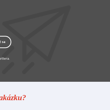
ť sa
ettera.
 zakázku?