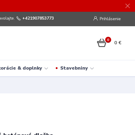
volajte.
+421907853773
Prihlásenie
0
0 €
orácie & doplnky
Stavebniny