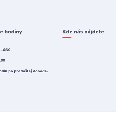
e hodiny
Kde nás nájdete
-16:30
:00
odín po predošlej dohode.