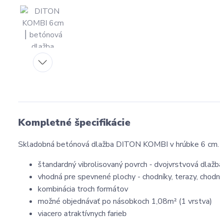
Kompletné špecifikácie
Skladobná betónová dlažba DITON KOMBI v hrúbke 6 cm.
štandardný vibrolisovaný povrch - dvojvrstvová dlažb
vhodná pre spevnené plochy - chodníky, terazy, chod
kombinácia troch formátov
možné objednávať po násobkoch 1,08m² (1 vrstva)
viacero atraktívnych farieb