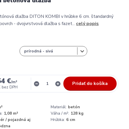
á betónová dlažba
tónová dlažba DITON KOMBI v hrúbke 6 cm. štandardný
povrch - dvojvrstvová dlažba s fazet...
celý popis
54 €
/
m²
Pridať do košíka
€
bez DPH
m²
Materiál:
betón
a:
1,08 m²
Váha / m²:
128 kg
ér / pojazdná aj
Hrúbka:
6 cm
ôdzna